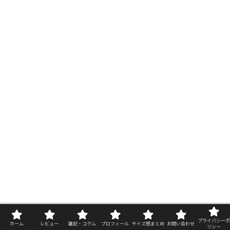
プライバシーポ
NIKE 「プレシジョン7」を実際に使用した
ホーム
レビュー
雑記・コラム
プロフィール
サイズ感まとめ
お問い合わせ
リシー