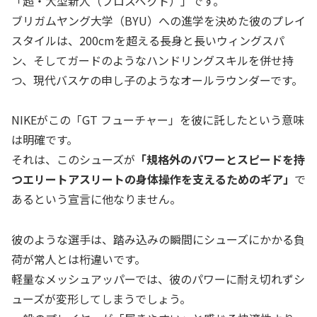
「超・大型新人（プロスペクト）」です。
ブリガムヤング大学（BYU）への進学を決めた彼のプレイ
スタイルは、200cmを超える長身と長いウィングスパ
ン、そしてガードのようなハンドリングスキルを併せ持
つ、現代バスケの申し子のようなオールラウンダーです。
NIKEがこの「GT フューチャー」を彼に託したという意味
は明確です。
それは、このシューズが
「規格外のパワーとスピードを持
つエリートアスリートの身体操作を支えるためのギア」
で
あるという宣言に他なりません。
彼のような選手は、踏み込みの瞬間にシューズにかかる負
荷が常人とは桁違いです。
軽量なメッシュアッパーでは、彼のパワーに耐え切れずシ
ューズが変形してしまうでしょう。