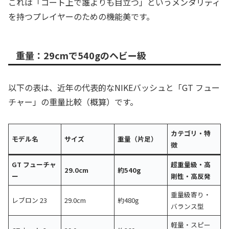
これは「コート上で誰よりも目立つ」というメンタリティ
を持つプレイヤーのための機能美です。
重量：29cmで540gのヘビー級
以下の表は、近年の代表的なNIKEバッシュと「GT フュー
チャー」の重量比較（概算）です。
カテゴリ・特
モデル名
サイズ
重量（片足）
徴
GT フューチャ
超重量級・高
29.0cm
約540g
ー
剛性・高反発
重量級寄り・
レブロン 23
29.0cm
約480g
バランス型
軽量・スピー