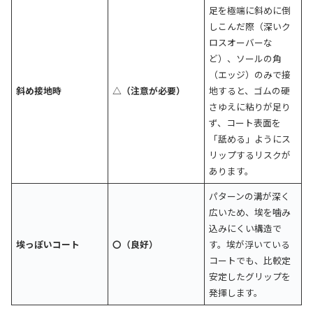
足を極端に斜めに倒
しこんだ際（深いク
ロスオーバーな
ど）、ソールの角
（エッジ）のみで接
斜め接地時
△（注意が必要）
地すると、ゴムの硬
さゆえに粘りが足り
ず、コート表面を
「舐める」ようにス
リップするリスクが
あります。
パターンの溝が深く
広いため、埃を噛み
込みにくい構造で
埃っぽいコート
〇（良好）
す。埃が浮いている
コートでも、比較定
安定したグリップを
発揮します。