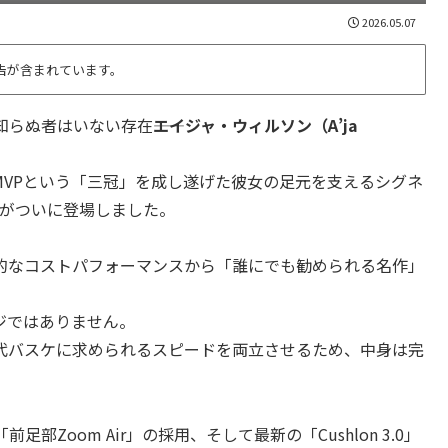
2026.05.07
告が含まれています。
らぬ者はいない存在――
エイジャ・ウィルソン（A’ja
ルMVPという「三冠」を成し遂げた彼女の足元を支えるシグネ
2）」がついに登場しました。
圧倒的なコストパフォーマンスから「誰にでも勧められる名作」
ンジではありません。
代バスケに求められるスピードを両立させるため、中身は完
Zoom Air」の採用、そして最新の「Cushlon 3.0」