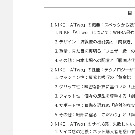
目
NIKE 「A’Two」の概要：スペックか
NIKE 「A’Two」について：WNBA
デザイン：流線型の機能美と「肉抜き」
重量：見た目を裏切る「フェザー級」の
その他：日本市場への配慮と「戦国時代
NIKE 「A’Two」の性能：テクノロジ
クッション性：反発と吸収の「黄金比」
グリップ性：緻密な計算に基づいた「止
フィット性：個々の足型を尊重する「調
サポート性：負傷を恐れぬ「絶対的な安
その他：細部に宿る「こだわり」と「課
NIKE 「A’Two」のサイズ感：失敗しな
サイズ感の定義：ネット購入者を惑わす