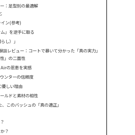
ー：足型別の最適解
化
イン(参考)
テム」を逆手に取る
慣らし）」
私の体験談レビュー：コートで暴いて分かった「真の実力」
性」の二面性
Airの恩恵を実感
ウンターの信頼度
に優しい理由
ールドと素材の相性
た、このバッシュの「真の適正」
？
すか？