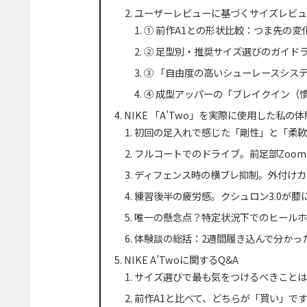
ユーザーレビューに基づくサイズレビュ
① 前作A1との形状比較：つま先の変
② 足型別・推奨サイズ選びのガイドラ
③ 「自由度の高いシューレースシス
④ 成型アッパーの「ブレイクイン（
NIKE 「A’Two」を実際に使用した
初回の足入れで感じた「剛性」と「柔軟
フルコートでのドライブ。前足部Zoom 
ディフェンス時の横ブレ抑制。外付けカ
練習後半の疲労感。クシュロン3.0が膝
唯一の懸念点？特定状況下でのヒールホ
体験談の総括：2週間履き込んで分かっ
NIKE A’Twoに関するQ&A
サイズ選びで最も気をつけるべきことは
前作A1と比べて、どちらが「買い」で