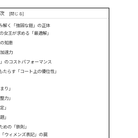
次
ら読み解く「強固な鎧」の正体
最強の女王が求める「最適解」
の知恵
加速力
」のコストパフォーマンス
ーがもたらす「コート上の優位性」
まり」
整力」
定」
題」
いための「鉄則」
「ウィメンズ表記」の罠